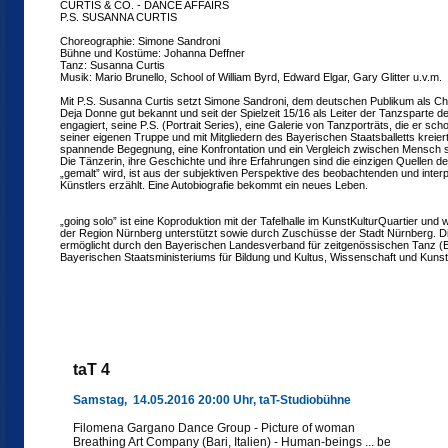
CURTIS & CO. - DANCE AFFAIRS
P.S. SUSANNA CURTIS
Choreographie: Simone Sandroni
Bühne und Kostüme: Johanna Deffner
Tanz: Susanna Curtis
Musik: Mario Brunello, School of William Byrd, Edward Elgar, Gary Glitter u.v.m.
Mit P.S. Susanna Curtis setzt Simone Sandroni, dem deutschen Publikum als C
Deja Donne gut bekannt und seit der Spielzeit 15/16 als Leiter der Tanzsparte de
engagiert, seine P.S. (Portrait Series), eine Galerie von Tanzporträts, die er sc
seiner eigenen Truppe und mit Mitgliedern des Bayerischen Staatsballetts kreierte
spannende Begegnung, eine Konfrontation und ein Vergleich zwischen Mensch se
Die Tänzerin, ihre Geschichte und ihre Erfahrungen sind die einzigen Quellen de
„gemalt” wird, ist aus der subjektiven Perspektive des beobachtenden und inte
Künstlers erzählt. Eine Autobiografie bekommt ein neues Leben.
„going solo” ist eine Koproduktion mit der Tafelhalle im KunstKulturQuartier und
der Region Nürnberg unterstützt sowie durch Zuschüsse der Stadt Nürnberg. Di
ermöglicht durch den Bayerischen Landesverband für zeitgenössischen Tanz (B
Bayerischen Staatsministeriums für Bildung und Kultus, Wissenschaft und Kunst
taT 4
Samstag, 14.05.2016 20:00 Uhr, taT-Studiobühne
Filomena Gargano Dance Group - Picture of woman
Breathing Art Company (Bari, Italien) - Human-beings ... be