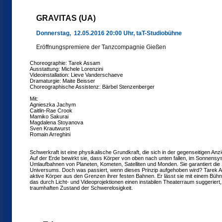
GRAVITAS (UA)
Donnerstag, 12.05.2016 20:00 Uhr, taT-Studiobühne
Eröffnungspremiere der Tanzcompagnie Gießen
Choreographie: Tarek Assam
Ausstattung: Michele Lorenzini
Videoinstallation: Lieve Vanderschaeve
Dramaturgie: Maite Beisser
Choreographische Assistenz: Bärbel Stenzenberger
Mit:
Agnieszka Jachym
Caitlin-Rae Crook
Mamiko Sakurai
Magdalena Stoyanova
Sven Krautwurst
Romain Arreghini
Schwerkraft ist eine physikalische Grundkraft, die sich in der gegenseitigen An
Auf der Erde bewirkt sie, dass Körper von oben nach unten fallen, im Sonnensy
Umlaufbahnen von Planeten, Kometen, Satelliten und Monden. Sie garantiert die 
Universums. Doch was passiert, wenn dieses Prinzip aufgehoben wird? Tarek 
aktive Körper aus den Grenzen ihrer festen Bahnen. Er lässt sie mit einem Büh
das durch Licht- und Videoprojektionen einen instabilen Theaterraum suggeriert,
traumhaften Zustand der Schwerelosigkeit.