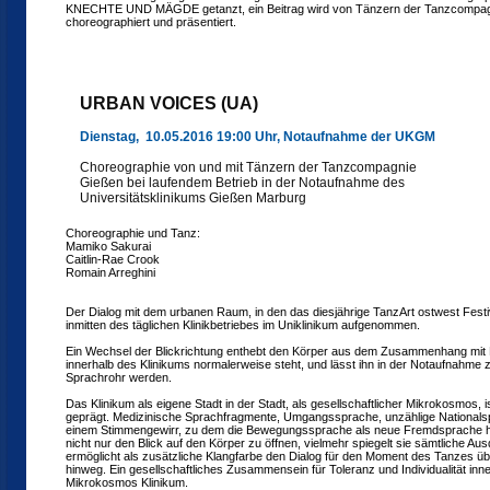
KNECHTE UND MÄGDE getanzt, ein Beitrag wird von Tänzern der Tanzcompa
choreographiert und präsentiert.
URBAN VOICES (UA)
Dienstag, 10.05.2016 19:00 Uhr, Notaufnahme der UKGM
Choreographie von und mit Tänzern der Tanzcompagnie
Gießen bei laufendem Betrieb in der Notaufnahme des
Universitätsklinikums Gießen Marburg
Choreographie und Tanz:
Mamiko Sakurai
Caitlin-Rae Crook
Romain Arreghini
Der Dialog mit dem urbanen Raum, in den das diesjährige TanzArt ostwest Festiva
inmitten des täglichen Klinikbetriebes im Uniklinikum aufgenommen.
Ein Wechsel der Blickrichtung enthebt den Körper aus dem Zusammenhang mit K
innerhalb des Klinikums normalerweise steht, und lässt ihn in der Notaufnahme 
Sprachrohr werden.
Das Klinikum als eigene Stadt in der Stadt, als gesellschaftlicher Mikrokosmos, i
geprägt. Medizinische Sprachfragmente, Umgangssprache, unzählige Nationals
einem Stimmengewirr, zu dem die Bewegungssprache als neue Fremdsprache hin
nicht nur den Blick auf den Körper zu öffnen, vielmehr spiegelt sie sämtliche A
ermöglicht als zusätzliche Klangfarbe den Dialog für den Moment des Tanzes üb
hinweg. Ein gesellschaftliches Zusammensein für Toleranz und Individualität inne
Mikrokosmos Klinikum.