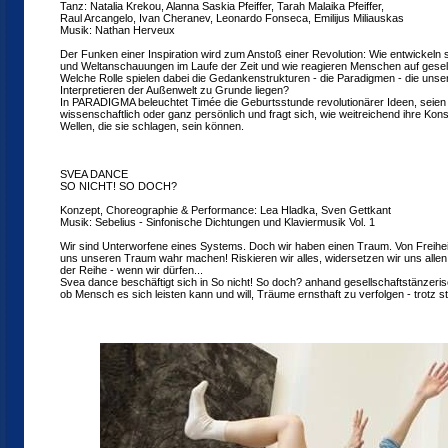
Tanz: Natalia Krekou, Alanna Saskia Pfeiffer, Tarah Malaika Pfeiffer,
Raul Arcangelo, Ivan Cheranev, Leonardo Fonseca, Emilijus Miliauskas
Musik: Nathan Herveux
Der Funken einer Inspiration wird zum Anstoß einer Revolution: Wie entwickel
und Weltanschauungen im Laufe der Zeit und wie reagieren Menschen auf gese
Welche Rolle spielen dabei die Gedankenstrukturen - die Paradigmen - die uns
Interpretieren der Außenwelt zu Grunde liegen?
In PARADIGMA beleuchtet Timée die Geburtsstunde revolutionärer Ideen, seien s
wissenschaftlich oder ganz persönlich und fragt sich, wie weitreichend ihre Ko
Wellen, die sie schlagen, sein können.
SVEA DANCE
SO NICHT! SO DOCH?
Konzept, Choreographie & Performance: Lea Hladka, Sven Gettkant
Musik: Sebelius - Sinfonische Dichtungen und Klaviermusik Vol. 1
Wir sind Unterworfene eines Systems. Doch wir haben einen Traum. Von Freihei
uns unseren Traum wahr machen! Riskieren wir alles, widersetzen wir uns alle
der Reihe - wenn wir dürfen...
Svea dance beschäftigt sich in So nicht! So doch? anhand gesellschaftstänzeris
ob Mensch es sich leisten kann und will, Träume ernsthaft zu verfolgen - trotz st