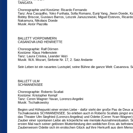
TANGATA
Choreographie und Kostüme: Ricardo Fernando
Tanz: Ana Casquilho, Yoko Furihata, Sofia Romano, Eunji Yang, Jiwon Doede, Ka
Bobby Briscoe, Gustavo Barros, Leszek Januszewski, Miguel Esteves, Ricardo 
Nakamura, Nikolaos Doede
Musik: Astor Piazolla
BALLETT VORPOMMERN
CASANOVA UND HENRIETTE
Choreographie: Ralf Dörnen
Kostüme: Klaus Hellenstein
Tanz: Laura Cristea, Leander Veizi
Musik: W.A. Mozart, Sinfonie Nr. 17, 2. Satz Andante
Sein Leben ist ein rasantes Lustspiel, seine Bühne die ganze Welt: Casanova. Se
BALLETT ULM
SCHWANENSEE
Choreographie: Roberto Scafati
Kostüme: Kristopher Kempf
Tanz: Ceren Wagner-Yavan, Lorenzo Angelini
Musik: Tschaikowsky
Beginn und Höhepunkt einer ersten Liebe - dafür steht der große Pas de Deux a
Tschaikowskis SCHWANENSEE. So erleben auch in Roberto Scafatis jüngst erarb
das Theater Ulm Siegfried (Lorenzo Angelina) und Odette (Ceren Yvan-Wagner
Zauber einer spontanen Liebe als körperliche wie mentale Ausnahmesituation. S
ersten Mal nach seiner gelösten Mutterbindung den weiblichen Eros als befreie
Zauberwesen Odette sich im erotischen Glück auf ihre Herkunft aus dem Mensc