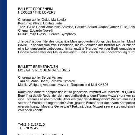
BALLETT PFORZHEIM
HEROES / THE LOVERS
Choreographie: Guido Markowitz
Kostüme: Philipp Contag Lada
Tanz: Giulia Cenni, Anastasia Shivrina, Carlotta Squeri, Jacob Gomez Ruiz, Joh
Cheng, Edoardo Novelli
Musik: Philip Glass - Heroes Symphony
„Heroes” ist der Titel des unzählige Male gecoverten Songs des britischen Mus
Bowie. Er handelt von zwei Liebenden, die im Schatten der Berliner Mauer z
eine konventionelle Liebesgeschichte, erzählt "Heroes" von der Bedingungslosig
Eingeschlossenheit der Mauer dominiert - und zugleich eine Todesdrohung durc
BALLETT BREMERHAVEN
MOZARTS REQUIEM (AUSZÜGE)
Choreographie: Sergei Vanaev
Tänzer: Maria Hoshi, Lorenzo Cimarelli
Musik: Wolfgang Amadeus Mozart - Requiem in d-Moll KV 626
Kaum eine andere Komposition ist so geheimnisumwittert wie Mozarts REQUIE
Boten” ist da die Rede, der dem gesundheitlich angegriffenen Mozart kurz vor s
eine Totenmesse überbrachte. Aber wer war der Auftraggeber? Warum musste M
sterben? Wurde er umgebracht? Vom „grauen Boten” oder doch vom Komponisten 
eifersüchtig auf Mozarts Genie war? Fakt ist, dass Mozart sein erstes und einz
vollenden konnte.
TANZ BIELEFELD
THE NEW 45