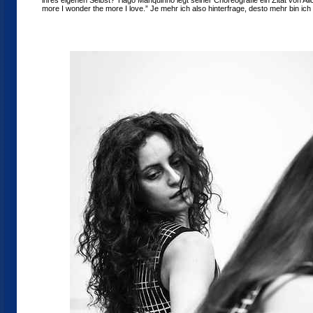
ihres eigenen Selbst? Tiago Manquinho legt seiner Choreografie ein Zitat von A
more I wonder the more I love.” Je mehr ich also hinterfrage, desto mehr bin ich 