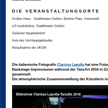
D I E V E R A N S T A L T U N G S O R T E
Großes Haus - Stadttheater Gießen, Berliner Platz, Innenstadt
taT-studiobühne, Stadttheater Gießen
Gießener Hauptbahnhof
Aula des Uni-Hauptgebäudes
Notaufnahme der UKGM
Die italienische Fotografin
Clarissa Lapolla
hat eine Foto
Backstage Impressionen während der TanzArt 2016 in G
gesammelt.
Die atmosphärische Zusammenstellung der Künstlerin ist