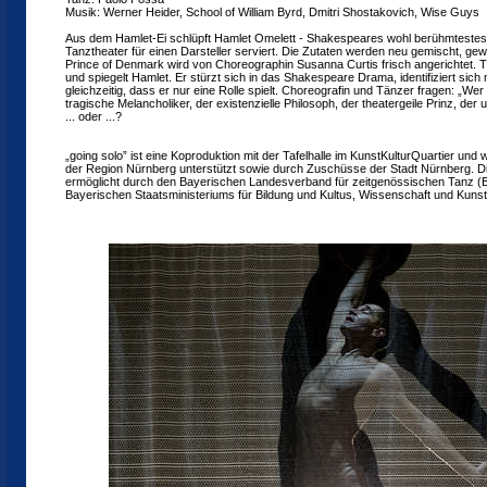
Musik: Werner Heider, School of William Byrd, Dmitri Shostakovich, Wise Guys
Aus dem Hamlet-Ei schlüpft Hamlet Omelett - Shakespeares wohl berühmtestes
Tanztheater für einen Darsteller serviert. Die Zutaten werden neu gemischt, ge
Prince of Denmark wird von Choreographin Susanna Curtis frisch angerichtet. T
und spiegelt Hamlet. Er stürzt sich in das Shakespeare Drama, identifiziert sich
gleichzeitig, dass er nur eine Rolle spielt. Choreografin und Tänzer fragen: „Wer 
tragische Melancholiker, der existenzielle Philosoph, der theatergeile Prinz, der 
... oder ...?
„going solo” ist eine Koproduktion mit der Tafelhalle im KunstKulturQuartier und
der Region Nürnberg unterstützt sowie durch Zuschüsse der Stadt Nürnberg. Di
ermöglicht durch den Bayerischen Landesverband für zeitgenössischen Tanz (B
Bayerischen Staatsministeriums für Bildung und Kultus, Wissenschaft und Kunst