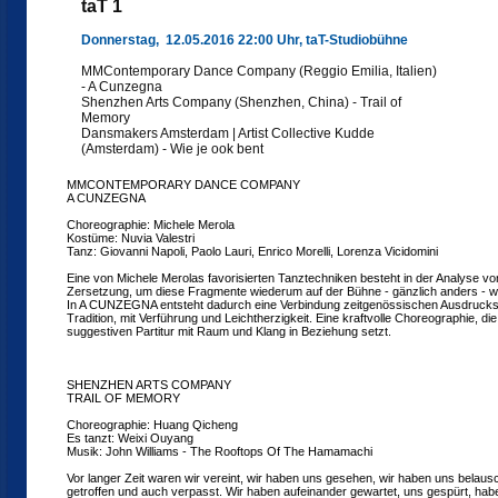
taT 1
Donnerstag, 12.05.2016 22:00 Uhr, taT-Studiobühne
MMContemporary Dance Company (Reggio Emilia, Italien)
- A Cunzegna
Shenzhen Arts Company (Shenzhen, China) - Trail of
Memory
Dansmakers Amsterdam | Artist Collective Kudde
(Amsterdam) - Wie je ook bent
MMCONTEMPORARY DANCE COMPANY
A CUNZEGNA
Choreographie: Michele Merola
Kostüme: Nuvia Valestri
Tanz: Giovanni Napoli, Paolo Lauri, Enrico Morelli, Lorenza Vicidomini
Eine von Michele Merolas favorisierten Tanztechniken besteht in der Analyse von 
Zersetzung, um diese Fragmente wiederum auf der Bühne - gänzlich anders -
In A CUNZEGNA entsteht dadurch eine Verbindung zeitgenössischen Ausdrucks m
Tradition, mit Verführung und Leichtherzigkeit. Eine kraftvolle Choreographie, di
suggestiven Partitur mit Raum und Klang in Beziehung setzt.
SHENZHEN ARTS COMPANY
TRAIL OF MEMORY
Choreographie: Huang Qicheng
Es tanzt: Weixi Ouyang
Musik: John Williams - The Rooftops Of The Hamamachi
Vor langer Zeit waren wir vereint, wir haben uns gesehen, wir haben uns belaus
getroffen und auch verpasst. Wir haben aufeinander gewartet, uns gespürt, h