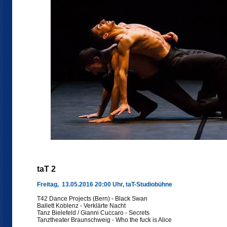
taT 2
Freitag, 13.05.2016 20:00 Uhr, taT-Studiobühne
T42 Dance Projects (Bern) - Black Swan
Ballett Koblenz - Verklärte Nacht
Tanz Bielefeld / Gianni Cuccaro - Secrets
Tanztheater Braunschweig - Who the fuck is Alice