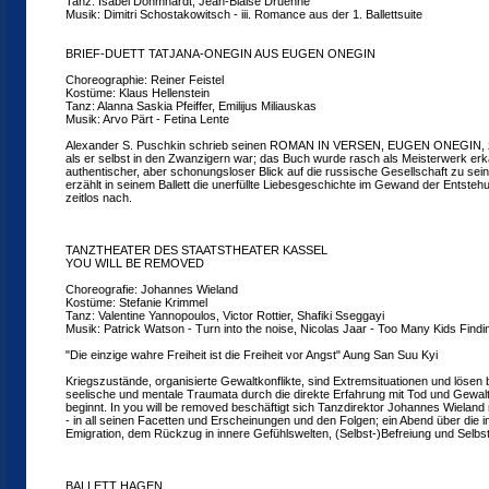
Tanz: Isabel Dohmhardt, Jean-Blaise Druenne
Musik: Dimitri Schostakowitsch - iii. Romance aus der 1. Ballettsuite
BRIEF-DUETT TATJANA-ONEGIN AUS EUGEN ONEGIN
Choreographie: Reiner Feistel
Kostüme: Klaus Hellenstein
Tanz: Alanna Saskia Pfeiffer, Emilijus Miliauskas
Musik: Arvo Pärt - Fetina Lente
Alexander S. Puschkin schrieb seinen ROMAN IN VERSEN, EUGEN ONEGIN, z
als er selbst in den Zwanzigern war; das Buch wurde rasch als Meisterwerk erka
authentischer, aber schonungsloser Blick auf die russische Gesellschaft zu seine
erzählt in seinem Ballett die unerfüllte Liebesgeschichte im Gewand der Entste
zeitlos nach.
TANZTHEATER DES STAATSTHEATER KASSEL
YOU WILL BE REMOVED
Choreografie: Johannes Wieland
Kostüme: Stefanie Krimmel
Tanz: Valentine Yannopoulos, Victor Rottier, Shafiki Sseggayi
Musik: Patrick Watson - Turn into the noise, Nicolas Jaar - Too Many Kids Findi
"Die einzige wahre Freiheit ist die Freiheit vor Angst" Aung San Suu Kyi
Kriegszustände, organisierte Gewaltkonflikte, sind Extremsituationen und lösen b
seelische und mentale Traumata durch die direkte Erfahrung mit Tod und Gewalt
beginnt. In you will be removed beschäftigt sich Tanzdirektor Johannes Wielan
- in all seinen Facetten und Erscheinungen und den Folgen; ein Abend über die 
Emigration, dem Rückzug in innere Gefühlswelten, (Selbst-)Befreiung und Selb
BALLETT HAGEN