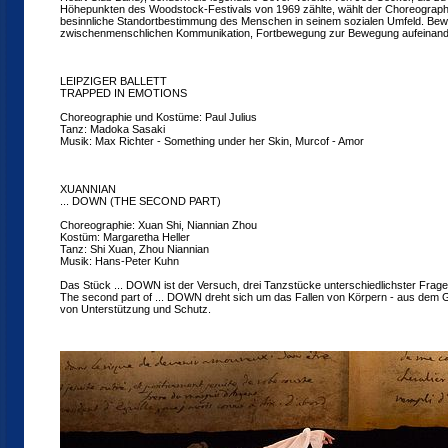
Höhepunkten des Woodstock-Festivals von 1969 zählte, wählt der Choreograph f
besinnliche Standortbestimmung des Menschen in seinem sozialen Umfeld. Bewe
zwischenmenschlichen Kommunikation, Fortbewegung zur Bewegung aufeinand
LEIPZIGER BALLETT
TRAPPED IN EMOTIONS
Choreographie und Kostüme: Paul Julius
Tanz: Madoka Sasaki
Musik: Max Richter - Something under her Skin, Murcof - Amor
XUANNIAN
... DOWN (THE SECOND PART)
Choreographie: Xuan Shi, Niannian Zhou
Kostüm: Margaretha Heller
Tanz: Shi Xuan, Zhou Niannian
Musik: Hans-Peter Kuhn
Das Stück ... DOWN ist der Versuch, drei Tanzstücke unterschiedlichster Frage
The second part of ... DOWN dreht sich um das Fallen von Körpern - aus dem Gl
von Unterstützung und Schutz.