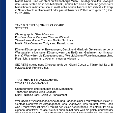
Macht, Natur - und vor allem auf Schönbergs Musik. Die abgezirkelten Bewegunge
den Raum, stellen sie in den Mittelpunkt, ziehen ihre Linien nach und gehen sie w
Musiktheater im besten Sinn, zumal Fuchs seinen Tänzern ihre individuelle Körp
in Natürlichkeitssentimentalität oder pseudolyrisches Pathos abzugleiten.” (D
27.02.2016)
TANZ BIELEFELD | GIANNI CUCCARO
SECRETS
Choreographie: Gianni Cuccaro
Kostüme: Gianni Cuccaro, Thomas Wittland
TänzerInnen: Gianni Cuccaro, Noriko Nishidate
Musik: Alice Coltrane - Turiya and Ramakrishna
Können Körpersprache, Bewegungen, Gestik und Mimik ein Geheimnis verberg
Was passiert mit unseren Körpern, wenn das Bedürfnis, Gedanken laut hinausz
bricht? Was wären die Konsequenzen ... Wie oft können Worte hinuntergeschlu
Frag nicht, sag nichts ... Aber ich muss es wissen ...
SECRETS ist eine neue Choreographie von Gianni Cuccaro, Tänzer bei Tanz Biel
ostwest 2016 Premiere hat.
TANZTHEATER BRAUNSCHWEIG
WHO THE FUCK IS ALICE
Choreographie und Kostüme: Tiago Manquinho
Tanz: Alice Baccile, Alice Gaspari
Musik: Nicolas Jaar, Gajek, A. Badalamenti
Wer ist Alice? Verschiedene Aspekte und Facetten einer Frau werden in vielen 
sichtbar. Doch was ist Vergangenheit, was Gegenwart, was Zukunft? Was Reali
was Traum? Wer ist diese Frau mit den vielen schillernden Gesichtern? Ist sie 
eigenen Identität? Gestaltet sie ihr Leben selbst oder wird sie gelebt und wird 