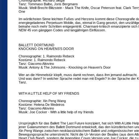
Choreographie: Richard Siegal
Tanz: Tommaso Balbo, Joris Bergmans
Musik: Weill-Brecht-Blitzstein - Mack The Knife, Oscar Peterson feat. Clark Ter
One
Im wörtlichsten Sinne leichten Fußes und Herzens kommt diese Choreografie da
energiegeladenes Perpetuum Mobile, das, einmal in Gang gesetzt, den unzählig
beinahe noch mehr Schritten entgegentritt. Charmant-kritisch emanzipierte sich
NEW 45 von gängigen Codes und langjährigen Einflüssen.
BALLETT DORTMUND
KNOCKING ON HEAVENS'S DOOR
Choreographie: 1. Raimondo Rebeck
Kostüme: 1. Raimondo Rebeck
Tanz: Giacomo Altovino
Musik: Antony & The Johnsons - Knocking on Heaven's Door
Wer an die Himmelstür klopft, muss damit rechnen, dass ihm jemand aufmacht.
Und was dann? In welcher Sprache redet man mit Engeln? In der Sprache der 
Tanz.
WITH A LITTLE HELP OF MY FRIENDS
Choreographie: Xin Peng Wang
Kostüme: Helena De Medeiros
Tanz: Giacomo Altovino
Musik: Joe Cocker - With a little help of my friends
Ursprünglich für das Ballett The Last Future konzipiert, hat sich With A Little H
jener Galanummern des Ballett Dortmund entwickelt, das den künstlerischen un
Xin Peng Wangs zwischen neoklassizistischem Ballett und zeitgenössischer wi
Bewegungssprache unterstreicht. Nicht die Ur-Version der Beatles (aus dem Al
Heart Club Band), sondern die legendäre Cover-Version von Joe Cocker, die zu