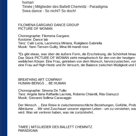
human
Timée | Mitglieder des Ballett Chemnitz - Paradigma
Svea dance - So nicht? So doch!
FILOMENA GARGANO DANCE GROUP
PICTURE OF WOMAN
Choreographie: Filomena Gargano
Kostüme: Dance lab
Tanz: Calò Lucia, Lacerenza Miriana, Rutigliano Gabriella
Musik: Yann Tiersen-Guilty, Mina-Mi mandi rose
"Es gibt etwas, was über die äußere Form, die Erscheinung, die Schönheit hinaus
Das Stück PICTURE OF WOMAN steht metaphorisch für den von der heutigen G
weiblichen Körper. Eine Frau, getrieben von dem Wunsch, hervorzustechen, vom
eine Frau auf High-Heels und ihr Versuch, die Balance zwischen Müdigkeit und G
BREATHING ART COMPANY
HUMAN-BEINGS ... BE HUMAN
Choreographie: Simona De Tullio
Tanz: Angela Ilaria Raffaella Lacriola, Roberta Chiarelli, Rita Gianuzzi
Musik: Giovanni Sollima-Caravaggio
Der Mensch ... Eine Reise in zwischenmenschliche Beziehungen, Gefühle, Pro
Albträume ... Wir sind Zuschauer unserer eigenen Leben - um zu verstehen, wa
wird. Was wir verloren haben, was nie zurückkehrt.
TIMEE | MITGLIEDER DES BALLETT CHEMNITZ
PARADIGMA