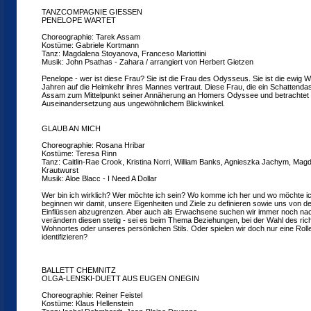
TANZCOMPAGNIE GIESSEN
PENELOPE WARTET
Choreographie: Tarek Assam
Kostüme: Gabriele Kortmann
Tanz: Magdalena Stoyanova, Franceso Mariottini
Musik: John Psathas - Zahara / arrangiert von Herbert Gietzen
Penelope - wer ist diese Frau? Sie ist die Frau des Odysseus. Sie ist die ewig 
Jahren auf die Heimkehr ihres Mannes vertraut. Diese Frau, die ein Schattendas
Assam zum Mittelpunkt seiner Annäherung an Homers Odyssee und betrachtet 
Auseinandersetzung aus ungewöhnlichem Blickwinkel.
GLAUB AN MICH
Choreographie: Rosana Hribar
Kostüme: Teresa Rinn
Tanz: Caitlin-Rae Crook, Kristina Norri, William Banks, Agnieszka Jachym, Ma
Krautwurst
Musik: Aloe Blacc - I Need A Dollar
Wer bin ich wirklich? Wer möchte ich sein? Wo komme ich her und wo möchte ich
beginnen wir damit, unsere Eigenheiten und Ziele zu definieren sowie uns von de
Einflüssen abzugrenzen. Aber auch als Erwachsene suchen wir immer noch n
verändern diesen stetig - sei es beim Thema Beziehungen, bei der Wahl des rich
Wohnortes oder unseres persönlichen Stils. Oder spielen wir doch nur eine Rolle
identifizieren?
BALLETT CHEMNITZ
OLGA-LENSKI-DUETT AUS EUGEN ONEGIN
Choreographie: Reiner Feistel
Kostüme: Klaus Hellenstein