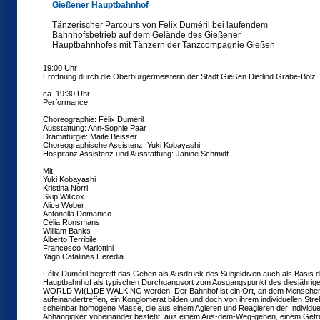
Gießener Hauptbahnhof
Tänzerischer Parcours von Félix Duméril bei laufendem
Bahnhofsbetrieb auf dem Gelände des Gießener
Hauptbahnhofes mit Tänzern der Tanzcompagnie Gießen
19:00 Uhr
Eröffnung durch die Oberbürgermeisterin der Stadt Gießen Dietlind Grabe-Bolz
ca. 19:30 Uhr
Performance
Choreographie: Félix Duméril
Ausstattung: Ann-Sophie Paar
Dramaturgie: Maite Beisser
Choreographische Assistenz: Yuki Kobayashi
Hospitanz Assistenz und Ausstattung: Janine Schmidt
Mit:
Yuki Kobayashi
Kristina Norri
Skip Willcox
Alice Weber
Antonella Domanico
Célia Ronsmans
William Banks
Alberto Terribile
Francesco Mariottini
Yago Catalinas Heredia
Félix Duméril begreift das Gehen als Ausdruck des Subjektiven auch als Basis 
Hauptbahnhof als typischen Durchgangsort zum Ausgangspunkt des diesjährigen
WORLD WI(L)DE WALKING werden. Der Bahnhof ist ein Ort, an dem Menschen 
aufeinandertreffen, ein Konglomerat bilden und doch von ihrem individuellen Stre
scheinbar homogene Masse, die aus einem Agieren und Reagieren der Individue
Abhängigkeit voneinander besteht: aus einem Aus-dem-Weg-gehen, einem Getri