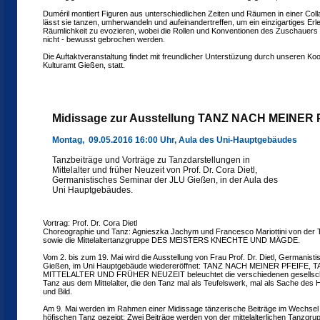
Duméril montiert Figuren aus unterschiedlichen Zeiten und Räumen in einer Coll
lässt sie tanzen, umherwandeln und aufeinandertreffen, um ein einzigartiges Erl
Räumlichkeit zu evozieren, wobei die Rollen und Konventionen des Zuschauers - 
nicht - bewusst gebrochen werden.
Die Auftaktveranstaltung findet mit freundlicher Unterstüzung durch unseren Ko
Kulturamt Gießen, statt.
Midissage zur Ausstellung TANZ NACH MEINER 
Montag, 09.05.2016 16:00 Uhr, Aula des Uni-Hauptgebäudes
Tanzbeiträge und Vorträge zu Tanzdarstellungen in
Mittelalter und früher Neuzeit von Prof. Dr. Cora Dietl,
Germanistisches Seminar der JLU Gießen, in der Aula des
Uni Hauptgebäudes.
Vortrag: Prof. Dr. Cora Dietl
Choreographie und Tanz: Agnieszka Jachym und Francesco Mariottini von de
sowie die Mittelaltertanzgruppe DES MEISTERS KNECHTE UND MÄGDE.
Vom 2. bis zum 19. Mai wird die Ausstellung von Frau Prof. Dr. Dietl, Germanis
Gießen, im Uni Hauptgebäude wiedereröffnet: TANZ NACH MEINER PFEIF
MITTELALTER UND FRÜHER NEUZEIT beleuchtet die verschiedenen gesellscha
Tanz aus dem Mittelalter, die den Tanz mal als Teufelswerk, mal als Sache des 
und Bild.
Am 9. Mai werden im Rahmen einer Midissage tänzerische Beiträge im Wechsel 
höfischen Tanz gezeigt: Zwei Beiträge werden von der mittelalterlichen Tanz