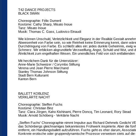
T42 DANCE PROJECTS
BLACK SWAN
Choreographie: Félix Dumeril
Kostüme: Cathy Sharp, Misato Inoue
Tanz: Misato Inoue
Musik: Thomas C. Gass, Ludovico Einaudi
Wie können Unschuld, Verletzlichkeit und Eleganz in der Realität Gestalt anneh
Abwesenheit von Farbe sein, so wie Reinheit keine Erinnerung kennt, dann wär
Durchdringung von Farbe. Es schließt alles ein: jedes dunkle Geheimnis, ewig
Schmerz. Wir erblicken abgrundtiefe Verzweiflung, Angst, Schuld und Wut, und 
Ähnlichkeit zum engelhaften Wesen. Ein unendliches Feld von sich entfaltenden M
Mit herzlichem Dank für die Unterstützer:
Anne-Marie Schweizer / Corymbo Stiftung
Verena und Jean Pierre Marchand
Stanley Thomas Johnson Stiftung
Stadt Bern Kulturamt
Kanton Bern
BALLETT KOBLENZ
VERKLÄRTE NACHT
Choreographie: Steffen Fuchs
Kostüme: Christian Binz
Tanz: Clara Jörgen, Kaho Kishinami, Pierre Doncq, Tim Leonard, Rory Stead
Musik: Arnold Schöberg - Verklärte Nacht
„Steffen Fuchs' Choreographie nimmt Impulse aus Richard Dehmels Gedicht
das Schönbergs gleichnamiges bekanntestes Frühwerk inspirierte. Aber die fünf
entfernt, ein Handlungsballett aufzuführen. Fuchs geht es eher darum, Assoziat
Konkrete erotische oder gruppendynamische Prozesse verweisen stets auf die 