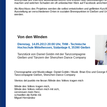
Anonymität des Internets auseinandersetzen und erleben was Bloßstellungen u
machen und welchen Schaden ein oft unbedachter Klick auf Facebook anrichten
Als Abschluss des Projektes werden die selbst entwickelten und gefilmten Kurz
Ausstellung an verschiedenen Orten in sozialen Brennpunkten in Gießen und U
werden.
Von den Winden
Dienstag, 14.05.2013 20:00 Uhr, THM - Technische
Hochschule Mittelhessen, Südanlage 6, 35390 Gießen
Tanzstück von Daniel Goldin mit der Tanzcompagnie
Gießen und Tänzern der Shenzhen Dance Company
Choreographie und Musikcollage: Daniel Goldin / Musik: Brian Eno und George 
Tanzcompagnie Gießen, Shenzhen Dance Company
Vientos del pueblo me llevan /Winde des Volkes tragen mich
Winde des Volkes tragen mich,
Winde des Volkes reißen mich mit sich,
verstreuen mein Herz,
schwellen die Kehle mir.
Miguel Hernández