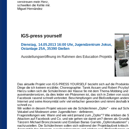
verstreuen mein Herz,
schwellen die Kehle mir.
Miguel Hernández
IGS-press yourself
Dienstag, 14.05.2013 16:00 Uhr, Jugendzentrum Jokus,
Ostanlage 25A, 35390 Gießen
Ausstellungseröffnung im Rahmen des Education Projekts
Das aktuelle Projekt von IGS-PRESS YOURSELF bezieht sich auf die Produk
Dinge die ich keinem erzählte; Choreographie: Tarek Assam und Robert Przybyl
Hierzu sollen sich die Schüler/innen der Klasse 9e mit dem Thema Mobbing und 
auseinandersetzen, da dies leider ein Phänomen ist, das sich in Zeiten von soz
Facebook rasend schnell verbreitet. Beschimpfungen und Bloßstellungen ander
Internet und seine Anonymität sehr viel einfacher geworden und nimmt deshalb 
schnell zu.
Wir wollen in diesem Projekt wissen wie die Schüler/innen „Opfer” - eine auf Schu
Vokabel und Modewort unter Jugendlichen - definieren;
Fragestellungen wie: Wann und wie wird jemand zum „Opfer”? Wie erleben die S
Attacken auf Facebook und Co. und wie gehen sie damit um? dienen als Grundl
Tänzern Michael Bronczkowski und Esteban Barias Garrido „Opfersituationen” 
nachzustellen. Die Schüler/innen sollen sich während der Projektlaufzeit kritisch