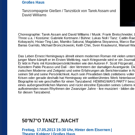
Großes Haus
Tanzcompagnie Gießen / Tanzstück von Tarek Assam und
David Williams
Choreographie: Tarek Assam and David Williams / Musik: Frank Bretschneider, L
Three u.a. / Kostüme: Gabriele Kortmann / Bühne: Lukas Noll / Tanz: Caitlin-Ra
Kobayashi, Hsiao-Ting Liao, Mamiko Sakurai, Magdalena Stoyanova, Marco Barb
Barias Garrido, Michael Bronczkowski, Keith Chin, Sven Krautwurst, Manuel Wa
Das Leben Ernest Hemingways ähnelt einem modernen Roman mit vielen untersc
junger Mann kämpft er im Ersten Weltkrieg. nach Kriegsende wird er ein Journalis
Er lebt in Paris mit Künstlerpersönlichkeiten wie den Autoren F. Scott Fitzgeral
Künstlern Pablo Picasso und Dalí - den Vertretern der damaligen Avantgarde. D
zwischen Moderne und Zeitgeist und seine Erfahrungen als Berichterstatter in K
seinen Stil und seine Persönlichkeit. Auch sein Privatleben blieb zeitlebens voller
Krisen oder gerade deshalb hat Hemingway ein weltberühmtes Werk hinterlassen
Biographie ist wie geschaffen für einen Tanzabend: HEMINGWAYS PARTY beschä
eines außergewöhnlichen Mannes und rückt einzelne Episoden seines Lebens in 
aufkeimenden neuen Rhythmen der Zwanziger Jahre - live musiziert - bilden di
für diesen Tanzabend.
50°N7°O TANZT...NACHT
Freitag, 17.05.2013 19:30 Uhr, Hinter dem Eisernen |
Theater Koblenz | Großes Haus