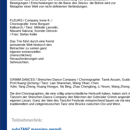
Bewegungen / Entscheidungen ist die Basis des Stücks: die Bühne wird zur
Metapher einer Welt von nicht definierten Verbindungen.
FLEURS / Company Irene K. /
Choreografie: Irene Borguet-
Kalbusch / Tanz: Mélodie Lasselin,
Masami Sakurai, Svende Obrocki
/ Foto: Stefan Keller
Das Trio führt durch eine fremd
anmutende Welt hindurch den
Betrachter zu seinen ganz
eigenen existenziellen
(menschlichen)
Herausforderungen und
Sehnsüchten.
GRIMM DANCES / Shenzhen Dance Company / Choreographie: Tarek Assam, Guido
Prof.Huang Qicheng / Tanz: Lian Shanshan, Wang Yihan, Chen
Yufei, Yang Zheng, Huang Hongye, Xie Bing, Zhao Chenglong, Li Yesen, Wang Zhong
Die drei Choreographen, die eine völlig unterschiedliche Herkunft haben, haben sich 
Tänzern der Shenzhen Dance Company den Märchen der Gebrüder Grimm angenähert
eigenen Lesart. Ganz der Idee des TanzArt Festivals entsprechend bauen sie mit ei
traditionellem und zeitgenössischen Tanz eine Brücke zwischen Ost und West.
Teilnehmerlink:
subsTANZ massimo gerardi