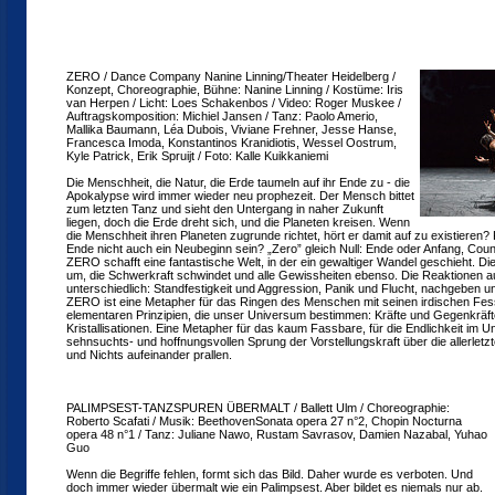
ZERO / Dance Company Nanine Linning/Theater Heidelberg /
Konzept, Choreographie, Bühne: Nanine Linning / Kostüme: Iris
van Herpen / Licht: Loes Schakenbos / Video: Roger Muskee /
Auftragskomposition: Michiel Jansen / Tanz: Paolo Amerio,
Mallika Baumann, Léa Dubois, Viviane Frehner, Jesse Hanse,
Francesca Imoda, Konstantinos Kranidiotis, Wessel Oostrum,
Kyle Patrick, Erik Spruijt / Foto: Kalle Kuikkaniemi
Die Menschheit, die Natur, die Erde taumeln auf ihr Ende zu - die
Apokalypse wird immer wieder neu prophezeit. Der Mensch bittet
zum letzten Tanz und sieht den Untergang in naher Zukunft
liegen, doch die Erde dreht sich, und die Planeten kreisen. Wenn
die Menschheit ihren Planeten zugrunde richtet, hört er damit auf zu existieren?
Ende nicht auch ein Neubeginn sein? „Zero” gleich Null: Ende oder Anfang, Co
ZERO schafft eine fantastische Welt, in der ein gewaltiger Wandel geschieht. D
um, die Schwerkraft schwindet und alle Gewissheiten ebenso. Die Reaktionen a
unterschiedlich: Standfestigkeit und Aggression, Panik und Flucht, nachgeben 
ZERO ist eine Metapher für das Ringen des Menschen mit seinen irdischen Fess
elementaren Prinzipien, die unser Universum bestimmen: Kräfte und Gegenkräft
Kristallisationen. Eine Metapher für das kaum Fassbare, für die Endlichkeit im U
sehnsuchts- und hoffnungsvollen Sprung der Vorstellungskraft über die allerletz
und Nichts aufeinander prallen.
PALIMPSEST-TANZSPUREN ÜBERMALT / Ballett Ulm / Choreographie:
Roberto Scafati / Musik: BeethovenSonata opera 27 n°2, Chopin Nocturna
opera 48 n°1 / Tanz: Juliane Nawo, Rustam Savrasov, Damien Nazabal, Yuhao
Guo
Wenn die Begriffe fehlen, formt sich das Bild. Daher wurde es verboten. Und
doch immer wieder übermalt wie ein Palimpsest. Aber bildet es niemals nur ab.