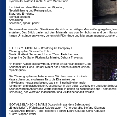
Kyriakoulis, Natasa Frantzi / Foto: Martin Babic
Inspiriert von dem Phänomen der Migration,
Neudefinierung und Reintegration,
Sturz und Erholung,
Identität gesucht,
Abweisung
Sprechen, speak, parler.
Die surreal anmutenden Situationen, die sich in der völligen Verzweiflung ergeben, la
erstehen. Das Stück basiert auf dem Minimalismus von Symbolismus und dem Humor 
harten Umstände entwickelt, denen sich Flüchtlinge und Migranten ausgesetzt sehen.
THE UGLY DUCKLING / Breathing Art Company /
Choreographie: Simona De Tullio
Musik: G.Allevi, Senatore, I.Iusco / Tanz: Ilaria Lacriola,
Josephine De Sario, Floriana La Martire, Debora Traversa
”In meinen Augen bleibst wirst du immer ein Schwan bleiben"...die
Schönheit der Liebe und der Macht des Lebens in einem kleinen
”quack quack!
Die Choreographie nach Andersens Märchen versucht mittels
klassischem und modernen Tanz die Einsamkeit des
Individuums herauszuarbeiten, das sich innerhalb einer meist
feindlichen und gleichgültigen Gesellschaft in sich selbst zurückzieht und jede Selbstac
Szenen werden Andersens Worte lebendig, in denen so zeitgenössische Themen wie 
Beziehung, der Wert von Individualität und Vielfalt behandelt werden.
ISOT ALS BLANSCHE MAINS (Ausschnitt aus dem Ballettabend
„Engelslieder”)/ Pfalztheater Kaiserslautern / Choreografie: Stefano Giannetti
/ Musik: Alois Bröder / Tanz: Eleonora Fabrizi, Laure Courau, Chris Kobusch
/ Foto: Stephan Walzl