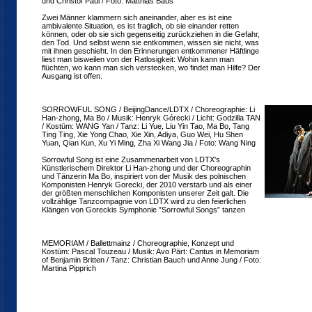
und Christof Paul / Foto: Matthias Baus
Zwei Männer klammern sich aneinander, aber es ist eine
ambivalente Situation, es ist fraglich, ob sie einander retten
können, oder ob sie sich gegenseitig zurückziehen in die Gefahr,
den Tod. Und selbst wenn sie entkommen, wissen sie nicht, was
mit ihnen geschieht. In den Erinnerungen entkommener Häftlinge
liest man bisweilen von der Ratlosigkeit: Wohin kann man
flüchten, wo kann man sich verstecken, wo findet man Hilfe? Der
Ausgang ist offen.
SORROWFUL SONG / BeijingDance/LDTX / Choreographie: Li
Han-zhong, Ma Bo / Musik: Henryk Górecki / Licht: Godzilla TAN
/ Kostüm: WANG Yan / Tanz: Li Yue, Liu Yin Tao, Ma Bo, Tang
Ting Ting, Xie Yong Chao, Xie Xin, Adiya, Guo Wei, Hu Shen
Yuan, Qian Kun, Xu Yi Ming, Zha Xi Wang Jia / Foto: Wang Ning
Sorrowful Song ist eine Zusammenarbeit von LDTX's
Künstlerischem Direktor Li Han-zhong und der Choreographin
und Tänzerin Ma Bo, inspiriert von der Musik des polnischen
Komponisten Henryk Gorecki, der 2010 verstarb und als einer
der größten menschlichen Komponisten unserer Zeit galt. Die
vollzählige Tanzcompagnie von LDTX wird zu den feierlichen
Klängen von Goreckis Symphonie ”Sorrowful Songs” tanzen
MEMORIAM / Ballettmainz / Choreographie, Konzept und
Kostüm: Pascal Touzeau / Musik: Avo Pärt: Cantus in Memoriam
of Benjamin Britten / Tanz: Christian Bauch und Anne Jung / Foto:
Martina Pipprich