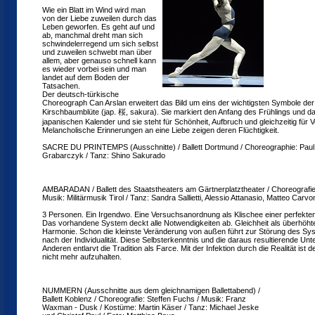
Wie ein Blatt im Wind wird man
von der Liebe zuweilen durch das
Leben geworfen. Es geht auf und
ab, manchmal dreht man sich
schwindelerregend um sich selbst
und zuweilen schwebt man über
allem, aber genauso schnell kann
es wieder vorbei sein und man
landet auf dem Boden der
Tatsachen.
Der deutsch-türkische
Choreograph Can Arslan erweitert das Bild um eins der wichtigsten Symbole der 
Kirschbaumblüte (jap. 桜, sakura). Sie markiert den Anfang des Frühlings und d
japanischen Kalender und sie steht für Schönheit, Aufbruch und gleichzeitig für V
Melancholische Erinnerungen an eine Liebe zeigen deren Flüchtigkeit.
SACRE DU PRINTEMPS (Ausschnitte) / Ballett Dortmund / Choreographie: Paul 
Grabarczyk / Tanz: Shino Sakurado
AMBARADAN / Ballett des Staatstheaters am Gärtnerplatztheater / Choreografie: 
Musik: Militärmusik Tirol / Tanz: Sandra Sallietti, Alessio Attanasio, Matteo Carvo
3 Personen. Ein Irgendwo. Eine Versuchsanordnung als Klischee einer perfekten
Das vorhandene System deckt alle Notwendigkeiten ab. Gleichheit als überhöht
Harmonie. Schon die kleinste Veränderung von außen führt zur Störung des Syst
nach der Individualität. Diese Selbsterkenntnis und die daraus resultierende Un
Anderen entlarvt die Tradition als Farce. Mit der Infektion durch die Realität ist 
nicht mehr aufzuhalten.
NUMMERN (Ausschnitte aus dem gleichnamigen Ballettabend) /
Ballett Koblenz / Choreografie: Steffen Fuchs / Musik: Franz
Waxman - Dusk / Kostüme: Martin Käser / Tanz: Michael Jeske