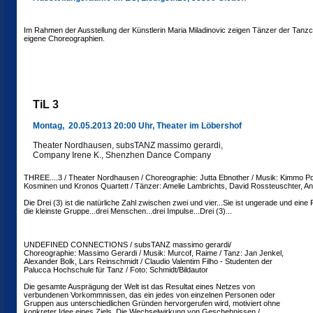
Im Rahmen der Ausstellung der Künstlerin Maria Miladinovic zeigen Tänzer der Tan
eigene Choreographien.
TiL 3
Montag, 20.05.2013 20:00 Uhr, Theater im Löbershof
Theater Nordhausen, subsTANZ massimo gerardi,
Company Irene K., Shenzhen Dance Company
THREE....3 / Theater Nordhausen / Choreographie: Jutta Ebnother / Musik: Kimmo P
Kosminen und Kronos Quartett / Tänzer: Amelie Lambrichts, David Rossteuschter, A
Die Drei (3) ist die natürliche Zahl zwischen zwei und vier...Sie ist ungerade und eine 
die kleinste Gruppe...drei Menschen...drei Impulse...Drei (3)...
UNDEFINED CONNECTIONS / subsTANZ massimo gerardi/
Choreographie: Massimo Gerardi / Musik: Murcof, Raime / Tanz: Jan Jenkel,
Alexander Bolk, Lars Reinschmidt / Claudio Valentim Filho - Studenten der
Palucca Hochschule für Tanz / Foto: Schmidt/Bildautor
Die gesamte Ausprägung der Welt ist das Resultat eines Netzes von
verbundenen Vorkommnissen, das ein jedes von einzelnen Personen oder
Gruppen aus unterschiedlichen Gründen hervorgerufen wird, motiviert ohne
konkreter Idee eines Ziels. Die Wechselwirkung von Geschehnissen /