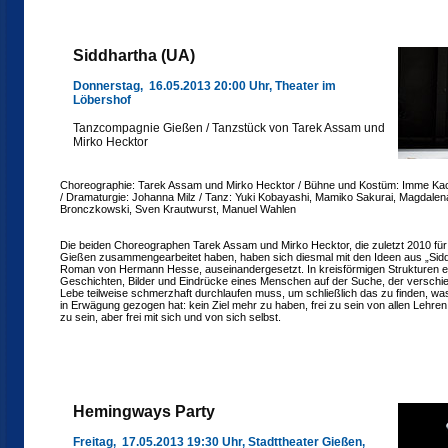
Siddhartha (UA)
Donnerstag, 16.05.2013 20:00 Uhr, Theater im
Löbershof
Tanzcompagnie Gießen / Tanzstück von Tarek Assam und
Mirko Hecktor
Choreographie: Tarek Assam und Mirko Hecktor / Bühne und Kostüm: Imme Kache
/ Dramaturgie: Johanna Milz / Tanz: Yuki Kobayashi, Mamiko Sakurai, Magdalen
Bronczkowski, Sven Krautwurst, Manuel Wahlen
Die beiden Choreographen Tarek Assam und Mirko Hecktor, die zuletzt 2010 für 
Gießen zusammengearbeitet haben, haben sich diesmal mit den Ideen aus „Sid
Roman von Hermann Hesse, auseinandergesetzt. In kreisförmigen Strukturen er
Geschichten, Bilder und Eindrücke eines Menschen auf der Suche, der verschie
Lebe teilweise schmerzhaft durchlaufen muss, um schließlich das zu finden, wa
in Erwägung gezogen hat: kein Ziel mehr zu haben, frei zu sein von allen Lehren
zu sein, aber frei mit sich und von sich selbst.
Hemingways Party
Freitag, 17.05.2013 19:30 Uhr, Stadttheater Gießen,