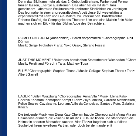
Denn das Bild kann mehr als das 2. Gebot befürchtete: Farben und Formen
tanzen lassen, Energie ausströmen. Das aber hat es mit dem Tanz
gemeinsam - abstrakte Strukturen mit konkreter Sinnlichkeit zu vereinigen.
Das legt nahe, in einer choreografischen Arbeit diese Schwesterkünste
experimentell mit Tanz und Live-Malerei zu untersuchen. Ballettdirektor
Roberto Scafati, die Compagnie des Theaters Ulm und eine Malerin / ein Maler
machen sich ein Bild - für das Bild im Auge des Betrachters.
ROMEO UND JULIA (Ausschnitte) / Ballett Vorpommern / Choreographie: Ralf
Dörnen
Musik: Sergej Prokofiev /Tanz: Yoko Osaki, Stefano Fossat
JUST THIS MOMENT / Ballett des hessischen Staatstheater Wiesbaden / Choreo
Musik: Ferdinand Försch / Tanz: Matthew Tusa
BLUE / Choreographie: Stephan Thoss / Musik: Collage: Stephan Thoss / Tanz:
Albert Garrell
EAGER / Ballett Würzburg / Choreographie: Anna Vita / Musik: Elena Kats-
Chernin / Kostüm: Kristopher Kempf / Tanz: Zoya Ionkina, Caroline Matthiessen,
Felipe Soares Cavalcante, Leonam Abilio da Conceicao Santos / Foto: Gabriela
Knoch
Die treibende Musik von Elena Kats-Chernin hat die Choreographin Anna Vita an
Heimatlose erinnert, die keinen Ort als ihr zu Hause finden und stattdessen die
Heimat in anderen Menschen suchen. Vier Tänzer begeben sich auf diese
Suche bei ihrem jeweiligen Partner, oder doch bei dem anderen?