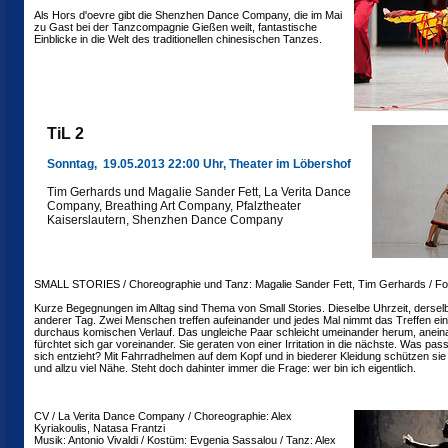
Als Hors d'oevre gibt die Shenzhen Dance Company, die im Mai
zu Gast bei der Tanzcompagnie Gießen weilt, fantastische
Einblicke in die Welt des traditionellen chinesischen Tanzes.
TiL 2
Sonntag, 19.05.2013 22:00 Uhr, Theater im Löbershof
Tim Gerhards und Magalie Sander Fett, La Verita Dance
Company, Breathing Art Company, Pfalztheater
Kaiserslautern, Shenzhen Dance Company
SMALL STORIES / Choreographie und Tanz: Magalie Sander Fett, Tim Gerhards / Fo
Kurze Begegnungen im Alltag sind Thema von Small Stories. Dieselbe Uhrzeit, derselb
anderer Tag. Zwei Menschen treffen aufeinander und jedes Mal nimmt das Treffen ei
durchaus komischen Verlauf. Das ungleiche Paar schleicht umeinander herum, anein
fürchtet sich gar voreinander. Sie geraten von einer Irritation in die nächste. Was pas
sich entzieht? Mit Fahrradhelmen auf dem Kopf und in biederer Kleidung schützen sie
und allzu viel Nähe. Steht doch dahinter immer die Frage: wer bin ich eigentlich.
CV / La Verita Dance Company / Choreographie: Alex
Kyriakoulis, Natasa Frantzi
Musik: Antonio Vivaldi / Kostüm: Evgenia Sassalou / Tanz: Alex