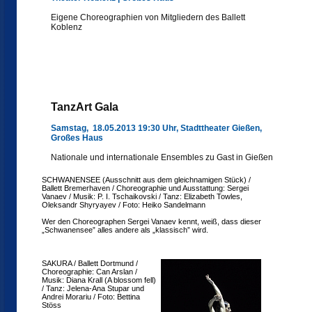
Eigene Choreographien von Mitgliedern des Ballett
Koblenz
TanzArt Gala
Samstag, 18.05.2013 19:30 Uhr, Stadttheater Gießen,
Großes Haus
Nationale und internationale Ensembles zu Gast in Gießen
SCHWANENSEE (Ausschnitt aus dem gleichnamigen Stück) /
Ballett Bremerhaven / Choreographie und Ausstattung: Sergei
Vanaev / Musik: P. I. Tschaikovski / Tanz: Elizabeth Towles,
Oleksandr Shyryayev / Foto: Heiko Sandelmann
Wer den Choreographen Sergei Vanaev kennt, weiß, dass dieser
„Schwanensee” alles andere als „klassisch” wird.
SAKURA / Ballett Dortmund /
Choreographie: Can Arslan /
Musik: Diana Krall (A blossom fell)
/ Tanz: Jelena-Ana Stupar und
Andrei Morariu / Foto: Bettina
Stöss