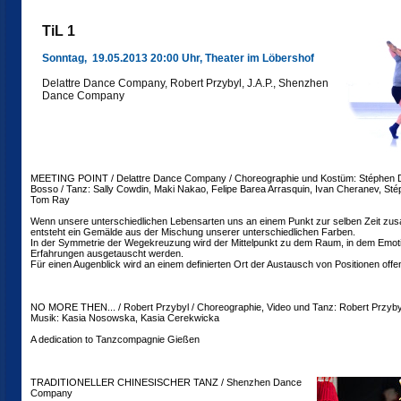
TiL 1
Sonntag, 19.05.2013 20:00 Uhr, Theater im Löbershof
Delattre Dance Company, Robert Przybyl, J.A.P., Shenzhen
Dance Company
MEETING POINT / Delattre Dance Company / Choreographie und Kostüm: Stéphen Del
Bosso / Tanz: Sally Cowdin, Maki Nakao, Felipe Barea Arrasquin, Ivan Cheranev, Stép
Tom Ray
Wenn unsere unterschiedlichen Lebensarten uns an einem Punkt zur selben Zeit zu
entsteht ein Gemälde aus der Mischung unserer unterschiedlichen Farben.
In der Symmetrie der Wegekreuzung wird der Mittelpunkt zu dem Raum, in dem Emot
Erfahrungen ausgetauscht werden.
Für einen Augenblick wird an einem definierten Ort der Austausch von Positionen offe
NO MORE THEN... / Robert Przybyl / Choreographie, Video und Tanz: Robert Przyby
Musik: Kasia Nosowska, Kasia Cerekwicka
A dedication to Tanzcompagnie Gießen
TRADITIONELLER CHINESISCHER TANZ / Shenzhen Dance
Company