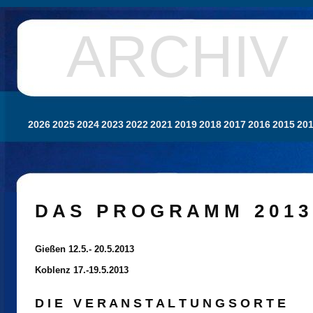
ARCHIV
2026
2025
2024
2023
2022
2021
2019
2018
2017
2016
2015
20
D A S P R O G R A M M 2 0 1 3
Gießen 12.5.- 20.5.2013
Koblenz 17.-19.5.2013
D I E V E R A N S T A L T U N G S O R T E