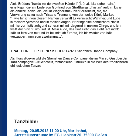
Alois Bröders "Isolde mit den weißen Händen" (Îsôt als blansche mains),
eine Figur, die am Ende von Gottfried von Straßburgs „Tristan” auftritt. Es ist
die andere Isolde, die, die im Wagnerstück nicht erscheint, die, die
Verwirrung stiftet nach Tristans Trennung von der Isolde König Markes.
"...wie bin ich von diesem Namen verwirrt! Er vermischt Wahrheit und Lüge
in meinem Verstand und in meinen Augen. Er bringt eine sonderbare Not in
mir hervor: Îsôt lacht und scherzt mit mir dauernd in meinen Ohren, und ich
weiß doch nicht, wo Îsôt ist. Mein Auge, das Îsôt sieht, das sieht Îsôt nicht:
Îsôt ist fern von mir und ist bei mir: ich fürchte, ich bin wieder von Îsôt
verzaubert, nun zum zweitenmal...".
TRADITIONELLER CHINESISCHER TANZ / Shenzhen Dance Company
Als Hors d'oevre gibt die Shenzhen Dance Company, die im Mai zu Gast bei der
Tanzcompagnie Gießen weilt, fantastische Einblicke in die Welt des traditionellen
chinesischen Tanzes.
Tanzbilder
Montag, 20.05.2013 11:00 Uhr, Martinshof,
Ausstellungsräume im EG, Liebigstr.20, 35390 Gießen