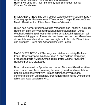
Horch! Hörst du ihn, mein Schmerz, den Schritt der Nacht?
Charles Baudelaire
BADLY ADDICTED / The very secret dance society/Raffaele Irace /
Choreographie: Raffaele Irace / Tanz: Anna Congiu, Edoardo Cino /
Musik: Faultline, Avo Pärt / Foto: Simone Vittonetto
Durch den Körper drücken wir das Verlangen aus, dabei zu sein, im
Raum am Spiel der Wechselbeziehungen teilzunehmen. Diese
Wechselbeziehung wir essentiell und erschafft Abhängigkeiten. Wir
werden abhängig vom Raum, den wir besetzen, von den Menschen,
die wir lieben und mit denen wir das tägliche Leben als Ritual teilen
und erneuern. Es ist eine Abhängigkeit vom Leben.
MASS DISTRACTION / The very secret dance society/Raffaele
Irace / Choreographie: Raffaele Irace / Tanz: Vittoria Carpegna,
Francesca Porta / Musik: Amon Tobin, Peter Gabriel / Kostüm:
Raffaele Irace, Lrella Loddo
Durch eine abstrakte Sprache von purem Tanz und Gestik erzählen
zwei Frauen von ihrer Präsenz, die von Dynamik und räumlichen
Beziehungen bestimmt wird. Immer miteinander verbunden,
kümmern sie sich umeinander, erschaffen ein sicheres Umfeld und
teilen das, was passieren wird.
TiL 2