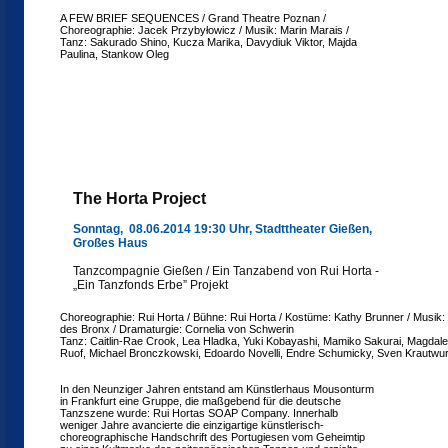
A FEW BRIEF SEQUENCES / Grand Theatre Poznan /
Choreographie: Jacek Przybyłowicz / Musik: Marin Marais /
Tanz: Sakurado Shino, Kucza Marika, Davydiuk Viktor, Majda
Paulina, Stankow Oleg
The Horta Project
Sonntag, 08.06.2014 19:30 Uhr, Stadttheater Gießen,
Großes Haus
Tanzcompagnie Gießen / Ein Tanzabend von Rui Horta -
„Ein Tanzfonds Erbe” Projekt
Choreographie: Rui Horta / Bühne: Rui Horta / Kostüme: Kathy Brunner / Musik
des Bronx / Dramaturgie: Cornelia von Schwerin
Tanz: Caitlin-Rae Crook, Lea Hladka, Yuki Kobayashi, Mamiko Sakurai, Magdale
Ruof, Michael Bronczkowski, Edoardo Novelli, Endre Schumicky, Sven Krautwu
In den Neunziger Jahren entstand am Künstlerhaus Mousonturm
in Frankfurt eine Gruppe, die maßgebend für die deutsche
Tanzszene wurde: Rui Hortas SOAP Company. Innerhalb
weniger Jahre avancierte die einzigartige künstlerisch-
choreographische Handschrift des Portugiesen vom Geheimtip