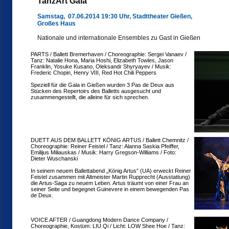
TanzArt Gala
Samstag, 07.06.2014 19:30 Uhr, Stadttheater Gießen,
Großes Haus
Nationale und internationale Ensembles zu Gast in Gießen
PARTS / Ballett Bremerhaven / Choreographie: Sergei Vanaev /
Tanz: Natalie Hona, Maria Hoshi, Elizabeth Towles, Jason
Franklin, Yosuke Kusano, Oleksandr Shyryayev / Musik:
Frederic Chopin, Henry VIII, Red Hot Chili Peppers
Speziell für die Gala in Gießen wurden 3 Pas de Deux aus
Stücken des Repertoirs des Balletts ausgesucht und
zusammengestellt, die alleine für sich sprechen.
DUETT AUS DEM BALLETT KÖNIG ARTUS / Ballett Chemnitz /
Choreographie: Reiner Feistel / Tanz: Alanna Saskia Pfeiffer,
Emilijus Miliauskas / Musik: Harry Gregson-Williams / Foto:
Dieter Wuschanski
In seinem neuem Ballettabend „König Artus” (UA) erweckt Reiner
Feistel zusammen mit Altmeister Martin Rupprecht (Ausstattung)
die Artus-Saga zu neuem Leben. Artus träumt von einer Frau an
seiner Seite und begegnet Guinevere in einem bewegenden Pas
de Deux.
VOICE AFTER / Guangdong Modern Dance Company /
Choreographie, Kostüm: LIU Qi / Licht: LOW Shee Hoe / Tanz: