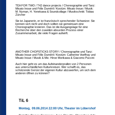
TEA FOR TWO / T42 dance projects / Choreographie und Tanz:
Misato Inoue und Félix Duméril / Kostüm: Misato Inoue / Musik:
M. Nyman, H. Yonekawa & Soundcollage / Musikschnitt: Tobias
Zürcher
Sie ist Japanerin, er ist französisch sprechender Schweizer. Sie
kennen sich nicht und doch sollten sie gemeinsam eine
Choreographie kreieren. Das ist die Ausgangslage für eine
Recherche über den zuweilen absurden Prozess einer
Zusammenarbeit, die viele Fragen aufwirft.
ANOTHER CHOPSTICKS STORY / Choreographie und Tanz:
Misato Inoue und Félix Duméril / Kostüm: Catherine Voeffray und
Misato Inoue / Musik & Mix: Hiroe Morikawa & Giacomo Puccini
Auch hier geht es um das Aufeinanderprallen von 2 Personen
aus unterschiedlichen Kulturkreisen. Wer schafft es, das
schützende Gerüst der eigenen Kultur abzuwerfen, um sich dem
anderen öffnen zu können?
TiL 6
Montag, 09.06.2014 22:00 Uhr, Theater im Löbershof