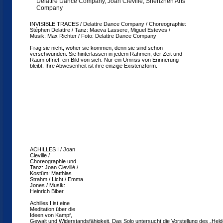
Delattre Dance Company, Joan Cleville, Shenzhen Arts
Company
INVISIBLE TRACES / Delattre Dance Company / Choreographie:
Stéphen Delattre / Tanz: Maeva Lassere, Miguel Esteves /
Musik: Max Richter / Foto: Delattre Dance Company
Frag sie nicht, woher sie kommen, denn sie sind schon
verschwunden. Sie hinterlassen in jedem Rahmen, der Zeit und
Raum öffnet, ein Bild von sich. Nur ein Umriss von Erinnerung
bleibt. Ihre Abwesenheit ist ihre einzige Existenzform.
ACHILLES I / Joan
Cleville /
Choreographie und
Tanz: Joan Clevillé /
Kostüm: Matthias
Strahm / Licht / Emma
Jones / Musik:
Heinrich Biber
Achilles I ist eine
Meditation über die
Ideen von Kampf,
Gewalt und Widerstandsfähigkeit. Das Solo untersucht die Vorstellung des „Hel