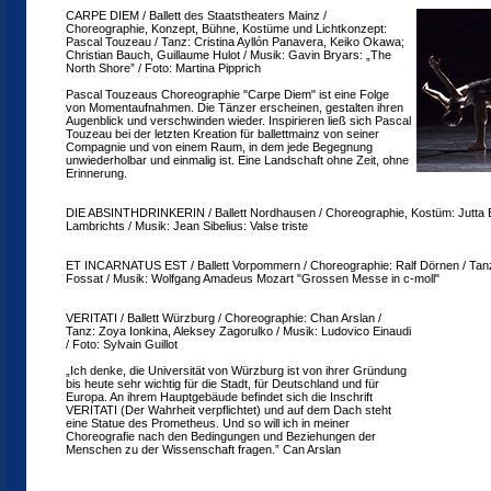
CARPE DIEM / Ballett des Staatstheaters Mainz /
Choreographie, Konzept, Bühne, Kostüme und Lichtkonzept:
Pascal Touzeau / Tanz: Cristina Ayllón Panavera, Keiko Okawa;
Christian Bauch, Guillaume Hulot / Musik: Gavin Bryars: „The
North Shore” / Foto: Martina Pipprich
Pascal Touzeaus Choreographie "Carpe Diem" ist eine Folge
von Momentaufnahmen. Die Tänzer erscheinen, gestalten ihren
Augenblick und verschwinden wieder. Inspirieren ließ sich Pascal
Touzeau bei der letzten Kreation für ballettmainz von seiner
Compagnie und von einem Raum, in dem jede Begegnung
unwiederholbar und einmalig ist. Eine Landschaft ohne Zeit, ohne
Erinnerung.
DIE ABSINTHDRINKERIN / Ballett Nordhausen / Choreographie, Kostüm: Jutta E
Lambrichts / Musik: Jean Sibelius: Valse triste
ET INCARNATUS EST / Ballett Vorpommern / Choreographie: Ralf Dörnen / Tanz
Fossat / Musik: Wolfgang Amadeus Mozart "Grossen Messe in c-moll"
VERITATI / Ballett Würzburg / Choreographie: Chan Arslan /
Tanz: Zoya Ionkina, Aleksey Zagorulko / Musik: Ludovico Einaudi
/ Foto: Sylvain Guillot
„Ich denke, die Universität von Würzburg ist von ihrer Gründung
bis heute sehr wichtig für die Stadt, für Deutschland und für
Europa. An ihrem Hauptgebäude befindet sich die Inschrift
VERITATI (Der Wahrheit verpflichtet) und auf dem Dach steht
eine Statue des Prometheus. Und so will ich in meiner
Choreografie nach den Bedingungen und Beziehungen der
Menschen zu der Wissenschaft fragen.” Can Arslan