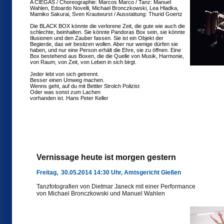
A CIEGAS / Choreographie: Marcos Marco / Tanz: Manuel
Wahlen, Edoardo Novelli, Michael Bronczkowski, Lea Hladka,
Mamiko Sakurai, Sven Krautwurst / Ausstattung: Thurid Goertz
Die BLACK BOX könnte die verlorene Zeit, die gute wie auch die
schlechte, beinhalten. Sie könnte Pandoras Box sein, sie könnte
Illusionen und den Zauber fassen. Sie ist ein Objekt der
Begierde, das wir besitzen wollen. Aber nur wenige dürfen sie
haben, und nur eine Person erhält die Ehre, sie zu öffnen. Eine
Box bestehend aus Boxen, die die Quelle von Musik, Harmonie,
von Raum, von Zeit, von Leben in sich birgt.
Jeder lebt von sich getrennt.
Besser einen Umweg machen.
Wenns geht, auf du mit Bettler Strolch Polizist
Oder was sonst zum Lachen
vorhanden ist. Hans Peter Keller
Vernissage heute ist morgen gestern
Freitag, 30.05.2014 14:30 Uhr, Amtsgericht Gießen
Tanzfotografien von Dietmar Janeck mit einer Performance
von Michael Bronczkowski und Manuel Wahlen