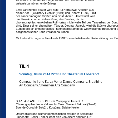
zu einer Kultmarke des zeitgenössischen Tanzes und erzielte
weltweit bahnbrechende Erfolge.
Zwei Jahrzehnte später wird nun Rui Horta zwei Arbeiten aus
dieser Zeit - „Ordinary Events” (1991) und „Khora” (1996) - mit
der Tanzcompagnie Gießen neu einstudieren. Unterstützt wird
das Projekt von der Kulturstiftung des Bundes, da die
choreographischen Arbeiten Rui Hortas mittlerweile Teil des Tanzerbes der Bun
sind. Einer seiner ehemaligen Tänzer, Dietmar Janeck, wird die Stücke choreog
Zudem soll ein umfangreiches Rahmenprogramm die wegweisende Bedeutung 
zeitgenössischen Tanz veranschaulichen.
Mit Unterstützung von Tanzfonds ERBE - eine Initiative der Kulturstiftung des B
TiL 4
Sonntag, 08.06.2014 22:00 Uhr, Theater im Löbershof
Compagnie Irene K., La Verita Dance Company, Breathing
Art Company, Shenzhen Arts Company
SUR LA PLANTE DES PIEDS / Compagnie Irene K. /
Choreographie: Irene Kalbusch / Tanz: Masami Sakurai (Solo1),
Svende Obrocki (Solo2) / Kostüme: Sabine Kreiter
Unterschiedliche Blumenkompositionen werden in Bewegung
umgesetzt. Jeder Tänzer lässt sich von einem anderen Ort