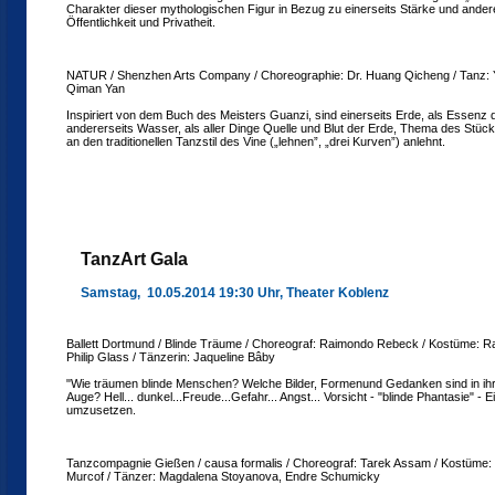
Charakter dieser mythologischen Figur in Bezug zu einerseits Stärke und anderer
Öffentlichkeit und Privatheit.
NATUR / Shenzhen Arts Company / Choreographie: Dr. Huang Qicheng / Tanz: Y
Qiman Yan
Inspiriert von dem Buch des Meisters Guanzi, sind einerseits Erde, als Essenz
andererseits Wasser, als aller Dinge Quelle und Blut der Erde, Thema des Stück
an den traditionellen Tanzstil des Vine („lehnen”, „drei Kurven”) anlehnt.
TanzArt Gala
Samstag, 10.05.2014 19:30 Uhr, Theater Koblenz
Ballett Dortmund / Blinde Träume / Choreograf: Raimondo Rebeck / Kostüme: 
Philip Glass / Tänzerin: Jaqueline Bâby
"Wie träumen blinde Menschen? Welche Bilder, Formenund Gedanken sind in ih
Auge? Hell... dunkel...Freude...Gefahr... Angst... Vorsicht - "blinde Phantasie" - E
umzusetzen.
Tanzcompagnie Gießen / causa formalis / Choreograf: Tarek Assam / Kostüme: 
Murcof / Tänzer: Magdalena Stoyanova, Endre Schumicky