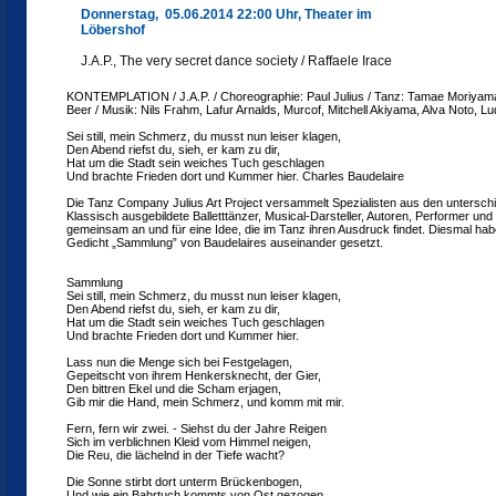
Donnerstag, 05.06.2014 22:00 Uhr, Theater im
Löbershof
J.A.P., The very secret dance society / Raffaele Irace
KONTEMPLATION / J.A.P. / Choreographie: Paul Julius / Tanz: Tamae Moriyama
Beer / Musik: Nils Frahm, Lafur Arnalds, Murcof, Mitchell Akiyama, Alva Noto, L
Sei still, mein Schmerz, du musst nun leiser klagen,
Den Abend riefst du, sieh, er kam zu dir,
Hat um die Stadt sein weiches Tuch geschlagen
Und brachte Frieden dort und Kummer hier. Charles Baudelaire
Die Tanz Company Julius Art Project versammelt Spezialisten aus den unterschi
Klassisch ausgebildete Balletttänzer, Musical-Darsteller, Autoren, Performer und
gemeinsam an und für eine Idee, die im Tanz ihren Ausdruck findet. Diesmal hab
Gedicht „Sammlung” von Baudelaires auseinander gesetzt.
Sammlung
Sei still, mein Schmerz, du musst nun leiser klagen,
Den Abend riefst du, sieh, er kam zu dir,
Hat um die Stadt sein weiches Tuch geschlagen
Und brachte Frieden dort und Kummer hier.
Lass nun die Menge sich bei Festgelagen,
Gepeitscht von ihrem Henkersknecht, der Gier,
Den bittren Ekel und die Scham erjagen,
Gib mir die Hand, mein Schmerz, und komm mit mir.
Fern, fern wir zwei. - Siehst du der Jahre Reigen
Sich im verblichnen Kleid vom Himmel neigen,
Die Reu, die lächelnd in der Tiefe wacht?
Die Sonne stirbt dort unterm Brückenbogen,
Und wie ein Bahrtuch kommts von Ost gezogen,