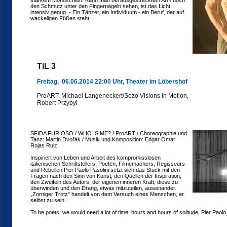
starkem Mondschein. Kann man bei ausgestrecktem Arm noch
den Schmutz unter den Fingernägeln sehen, ist das Licht
intensiv genug. - Ein Tänzer, ein Individuum - ein Beruf, der auf
wackeligen Füßen steht.
TiL 3
Freitag, 06.06.2014 22:00 Uhr, Theater im Löbershof
ProART, Michael Langeneckert/Sozo Visions in Motion,
Robert Przybyl
SFIDA FURIOSO / WHO IS ME? / ProART / Choreographie und
Tanz: Martin Dvořák / Musik und Komposition: Edgar Omar
Rojas Ruiz
Inspiriert von Leben und Arbeit des kompromisslosen
italienischen Schriftstellers, Poeten, Filmemachers, Regisseurs
und Rebellen Pier Paolo Pasolini setzt sich das Stück mit den
Fragen nach den Sinn von Kunst, den Quellen der Inspiration,
den Zweifeln des Autors, der eigenen inneren Kraft, diese zu
überwinden und den Drang, etwas mitzuteilen, auseinander.
„Zorniger Trotz” handelt von dem Versuch eines Menschen, er
selbst zu sein.
To be poets, we would need a lot of time, hours and hours of solitude. Pier Paolo