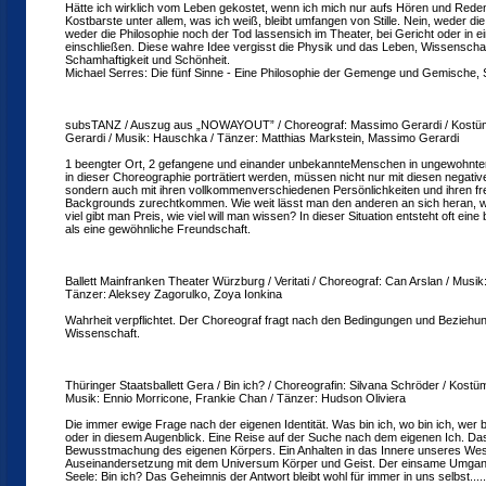
Hätte ich wirklich vom Leben gekostet, wenn ich mich nur aufs Hören und Rede
Kostbarste unter allem, was ich weiß, bleibt umfangen von Stille. Nein, weder di
weder die Philosophie noch der Tod lassensich im Theater, bei Gericht oder in e
einschließen. Diese wahre Idee vergisst die Physik und das Leben, Wissenschaft
Schamhaftigkeit und Schönheit.
Michael Serres: Die fünf Sinne - Eine Philosophie der Gemenge und Gemische,
subsTANZ / Auszug aus „NOWAYOUT” / Choreograf: Massimo Gerardi / Kostü
Gerardi / Musik: Hauschka / Tänzer: Matthias Markstein, Massimo Gerardi
1 beengter Ort, 2 gefangene und einander unbekannteMenschen in ungewohnter 
in dieser Choreographie porträtiert werden, müssen nicht nur mit diesen nega
sondern auch mit ihren vollkommenverschiedenen Persönlichkeiten und ihren fr
Backgrounds zurechtkommen. Wie weit lässt man den anderen an sich heran, w
viel gibt man Preis, wie viel will man wissen? In dieser Situation entsteht oft ei
als eine gewöhnliche Freundschaft.
Ballett Mainfranken Theater Würzburg / Veritati / Choreograf: Can Arslan / Musik
Tänzer: Aleksey Zagorulko, Zoya Ionkina
Wahrheit verpflichtet. Der Choreograf fragt nach den Bedingungen und Bezieh
Wissenschaft.
Thüringer Staatsballett Gera / Bin ich? / Choreografin: Silvana Schröder / Kostü
Musik: Ennio Morricone, Frankie Chan / Tänzer: Hudson Oliviera
Die immer ewige Frage nach der eigenen Identität. Was bin ich, wo bin ich, wer b
oder in diesem Augenblick. Eine Reise auf der Suche nach dem eigenen Ich. Da
Bewusstmachung des eigenen Körpers. Ein Anhalten in das Innere unseres Wes
Auseinandersetzung mit dem Universum Körper und Geist. Der einsame Umgang
Seele: Bin ich? Das Geheimnis der Antwort bleibt wohl für immer in uns selbst.....