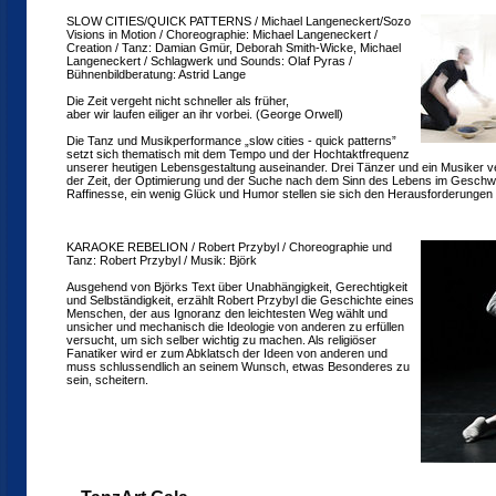
SLOW CITIES/QUICK PATTERNS / Michael Langeneckert/Sozo
Visions in Motion / Choreographie: Michael Langeneckert /
Creation / Tanz: Damian Gmür, Deborah Smith-Wicke, Michael
Langeneckert / Schlagwerk und Sounds: Olaf Pyras /
Bühnenbildberatung: Astrid Lange
Die Zeit vergeht nicht schneller als früher,
aber wir laufen eiliger an ihr vorbei. (George Orwell)
Die Tanz und Musikperformance „slow cities - quick patterns”
setzt sich thematisch mit dem Tempo und der Hochtaktfrequenz
unserer heutigen Lebensgestaltung auseinander. Drei Tänzer und ein Musiker v
der Zeit, der Optimierung und der Suche nach dem Sinn des Lebens im Geschwin
Raffinesse, ein wenig Glück und Humor stellen sie sich den Herausforderungen
KARAOKE REBELION / Robert Przybyl / Choreographie und
Tanz: Robert Przybyl / Musik: Björk
Ausgehend von Björks Text über Unabhängigkeit, Gerechtigkeit
und Selbständigkeit, erzählt Robert Przybyl die Geschichte eines
Menschen, der aus Ignoranz den leichtesten Weg wählt und
unsicher und mechanisch die Ideologie von anderen zu erfüllen
versucht, um sich selber wichtig zu machen. Als religiöser
Fanatiker wird er zum Abklatsch der Ideen von anderen und
muss schlussendlich an seinem Wunsch, etwas Besonderes zu
sein, scheitern.