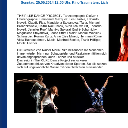
Sonntag, 25.05.2014 12:00 Uhr, Kino Traumstern, Lich
THE RILKE DANCE PROJECT / Tanzcompagnie Gießen /
Choreographie: Emmanuel Gázquez, Lea Hladka, Edoardo
Novelli, Claudio Pisa, Magdalena Stoyanova / Tanz: Michael
Bronczkowski, Caitlin-Rae Crook, Sven Krautwurst, Edoardo
Novelli, Jennifer Ruof, Mamiko Sakurai, Endré Schumicky,
Magdalena Stoyanova, Leona Striet / Maler: Manuel Wahlen /
Schauspiel: Roman Kurtz, Anne Elise Minetti, Hermann Römer,
Viola Tscheuschner / Musik: Manfred Becker, Frank Höfliger,
Moritz Tischer
Die Gedichte von Rainer Maria Rilke bezaubern die Menschen
immer wieder. Nicht nur Schauspieler und Rezitatoren fühlen sich
davon angesprochen, auch Tänzer und Musiker.
Das zeigt in The RILKE Dance Project ein lockerer
Zusammenschluss von Kreativen dieser Sparten. Sie alle setzen
sich auf ungewöhnliche Weise mit den Gedichten auseinander.