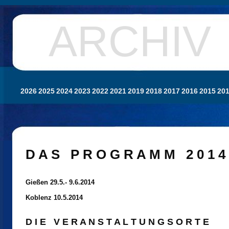
ARCHIV
2026
2025
2024
2023
2022
2021
2019
2018
2017
2016
2015
20
D A S P R O G R A M M 2 0 1 4
Gießen 29.5.- 9.6.2014
Koblenz 10.5.2014
D I E V E R A N S T A L T U N G S O R T E