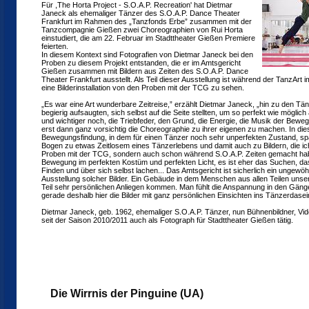
Für ,The Horta Project - S.O.A.P. Recreation' hat Dietmar
Janeck als ehemaliger Tänzer des S.O.A.P. Dance Theater
Frankfurt im Rahmen des „Tanzfonds Erbe” zusammen mit der
Tanzcompagnie Gießen zwei Choreographien von Rui Horta
einstudiert, die am 22. Februar im Stadttheater Gießen Premiere
feierten.
In diesem Kontext sind Fotografien von Dietmar Janeck bei den
Proben zu diesem Projekt entstanden, die er im Amtsgericht
Gießen zusammen mit Bildern aus Zeiten des S.O.A.P. Dance
Theater Frankfurt ausstellt. Als Teil dieser Ausstellung ist während der TanzArt
eine Bilderinstallation von den Proben mit der TCG zu sehen.
„Es war eine Art wunderbare Zeitreise,” erzählt Dietmar Janeck, „hin zu den Tä
begierig aufsaugten, sich selbst auf die Seite stellten, um so perfekt wie möglich 
und wichtiger noch, die Triebfeder, den Grund, die Energie, die Musik der Bewe
erst dann ganz vorsichtig die Choreographie zu ihrer eigenen zu machen. In d
Bewegungsfindung, in dem für einen Tänzer noch sehr unperfekten Zustand, spa
Bogen zu etwas Zeitlosem eines Tänzerlebens und damit auch zu Bildern, die ich 
Proben mit der TCG, sondern auch schon während S.O.A.P. Zeiten gemacht habe.
Bewegung im perfekten Kostüm und perfekten Licht, es ist eher das Suchen, d
Finden und über sich selbst lachen... Das Amtsgericht ist sicherlich ein ungewöhn
Ausstellung solcher Bilder. Ein Gebäude in dem Menschen aus allen Teilen unse
Teil sehr persönlichen Anliegen kommen. Man fühlt die Anspannung in den Gängen
gerade deshalb hier die Bilder mit ganz persönlichen Einsichten ins Tänzerdasei
Dietmar Janeck, geb. 1962, ehemaliger S.O.A.P. Tänzer, nun Bühnenbildner, Vide
seit der Saison 2010/2011 auch als Fotograph für Stadttheater Gießen tätig.
Die Wirrnis der Pinguine (UA)