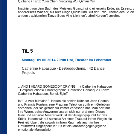
Qicheng / Tanz: Yufei Chen, YingYing Wu, Qiman Yan
Inspiriert von dem Buch des Meisters Guanzi, sind einerseits Erde, als Essenz
andererseits Wasser, als aller Dinge Quelle und Blut der Erde, Thema des Stück
an den traditionellen Tanzstil des Vine („lehnen”, „drei Kurven”) anlehnt.
TiL 5
Montag, 09.06.2014 20:00 Uhr, Theater im Löbershof
Catherine Habasque - De9productions, T42 Dance
Projects
... AND I HEARD SOMEBODY CRYING ... / Catherine Habasque
- De9productions/ Choreographie: Catherine Habasque / Tanz:
Catherine Habasque, Benoit Egloff
In ” La voix humaine ”, lassen die beiden Künstler Jean Cocteau
und Francis Poulenc eine Frau am Telephon zu ihrem Geliebten
sprechen, der sie gerade für immer verlassen hat. Man hört nur
ihre Worte, seine Antworten lassen sich nur erahnen. Dieses
feine und sensible Meisterwerk ist der Ausgangspunkt für das
Stück, in dem wir auf surreale Art einer Frau auf ihrem Weg in die
Freiheit folgen, die sowohl in ihren Raum als auch in ihre
Gefühlswelt eingesperrt ist. Es ist ein Manifest gegen jegliche
emotionale Manipulation.