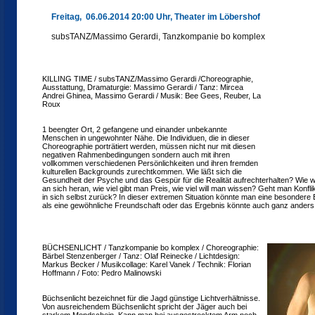
Freitag, 06.06.2014 20:00 Uhr, Theater im Löbershof
subsTANZ/Massimo Gerardi, Tanzkompanie bo komplex
KILLING TIME / subsTANZ/Massimo Gerardi /Choreographie,
Ausstattung, Dramaturgie: Massimo Gerardi / Tanz: Mircea
Andrei Ghinea, Massimo Gerardi / Musik: Bee Gees, Reuber, La
Roux
1 beengter Ort, 2 gefangene und einander unbekannte
Menschen in ungewohnter Nähe. Die Individuen, die in dieser
Choreographie porträtiert werden, müssen nicht nur mit diesen
negativen Rahmenbedingungen sondern auch mit ihren
vollkommen verschiedenen Persönlichkeiten und ihren fremden
kulturellen Backgrounds zurechtkommen. Wie läßt sich die
Gesundheit der Psyche und das Gespür für die Realität aufrechterhalten? Wie 
an sich heran, wie viel gibt man Preis, wie viel will man wissen? Geht man Konfli
in sich selbst zurück? In dieser extremen Situation könnte man eine besondere 
als eine gewöhnliche Freundschaft oder das Ergebnis könnte auch ganz anders
BÜCHSENLICHT / Tanzkompanie bo komplex / Choreographie:
Bärbel Stenzenberger / Tanz: Olaf Reinecke / Lichtdesign:
Markus Becker / Musikcollage: Karel Vanek / Technik: Florian
Hoffmann / Foto: Pedro Malinowski
Büchsenlicht bezeichnet für die Jagd günstige Lichtverhältnisse.
Von ausreichendem Büchsenlicht spricht der Jäger auch bei