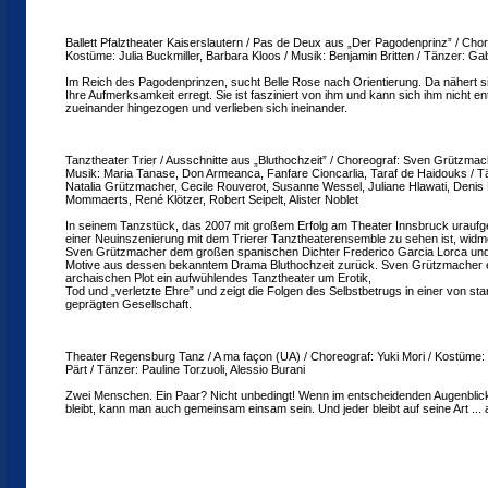
Ballett Pfalztheater Kaiserslautern / Pas de Deux aus „Der Pagodenprinz” / Chore
Kostüme: Julia Buckmiller, Barbara Kloos / Musik: Benjamin Britten / Tänzer: Gab
Im Reich des Pagodenprinzen, sucht Belle Rose nach Orientierung. Da nähert s
Ihre Aufmerksamkeit erregt. Sie ist fasziniert von ihm und kann sich ihm nicht en
zueinander hingezogen und verlieben sich ineinander.
Tanztheater Trier / Ausschnitte aus „Bluthochzeit” / Choreograf: Sven Grützmac
Musik: Maria Tanase, Don Armeanca, Fanfare Cioncarlia, Taraf de Haidouks / Tä
Natalia Grützmacher, Cecile Rouverot, Susanne Wessel, Juliane Hlawati, Denis 
Mommaerts, René Klötzer, Robert Seipelt, Alister Noblet
In seinem Tanzstück, das 2007 mit großem Erfolg am Theater Innsbruck uraufge
einer Neuinszenierung mit dem Trierer Tanztheaterensemble zu sehen ist, widm
Sven Grützmacher dem großen spanischen Dichter Frederico Garcia Lorca und 
Motive aus dessen bekanntem Drama Bluthochzeit zurück. Sven Grützmacher e
archaischen Plot ein aufwühlendes Tanztheater um Erotik,
Tod und „verletzte Ehre” und zeigt die Folgen des Selbstbetrugs in einer von st
geprägten Gesellschaft.
Theater Regensburg Tanz / A ma façon (UA) / Choreograf: Yuki Mori / Kostüme: 
Pärt / Tänzer: Pauline Torzuoli, Alessio Burani
Zwei Menschen. Ein Paar? Nicht unbedingt! Wenn im entscheidenden Augenblick
bleibt, kann man auch gemeinsam einsam sein. Und jeder bleibt auf seine Art ... a