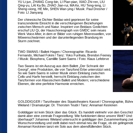
YU Li-jun, ZHANG Cong-bin, LI PIan-pian, XIAO Zhi-ren, LIU
Qing-yu, LAI Ka Bo, ZHAO Jian-rui, MA Ke, HU Teng-teng, LI
Sheng-xiong, HE Min, SHEN Wan-ying / Musik: Paul Dresher /
Foto: LI Jianyang
Der chinesische Dichter Beidao wird gepriesen für seine
transzendente Einsicht in die verschlungenen Beziehungen
zwischen Mensch und Natur. Inspiriert von Beidaos Gedichten
erschuf LIU Qi, der Hauschoreograph von GMDC sein neues
Werk Voice After, in dem er Bilder von ruhigen Meereswellen, von
Möwenschwärmen und der darunterliegenden Brandung im
Sturm zeichnet.
TWO SWANS / Ballett Hagen / Choreographie: Ricardo
Fernando, Michael Fokini / Tanz: Yoko Furihata, Brendon Feeney
/ Musik: Biosphera, Camilille Saint-Saens / Foto: Klaus Lefebrve
Two Swans ist ein Auszug aus dem Ballett „Der Schrank der
Georgi”, eine Produktion, die von Tanzfond Erbe unterstützt wird.
So wie Saint-Saens in seiner Musik einen Einklang zwischen
Cello und Harfe herstellt, herrscht Einklang zwischen den
Tanzformen von Klassischem Ballett und Modern; verschiedene
Ebenen, die eine perfekte Harmonie erreichen.
GOLDDIGGER / Tanztheater des Staatstheaters Kassel / Choreographie, Bühn
Wieland / Dramaturgie: Dr. Thorsten Teubl / Tanz: Annamari Keskinen
Golddigger ist kein Stück über das Glück. Es handelt vielmehr von den Geschi
damit aber eine zentrale Fragestellung: Wie funktioniert diese unsere Welt? Und: 
überhaupt? Johannes Wieland untersucht in golddigger den Zusammenhang zwi
Wunschvorstellung und stellt dabei noch einmal neu die Frage, ob ein gelingende
Annamari Keskinen tanzt ein Solo aus dem abendfüllenden Stück.