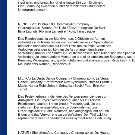
inspirieren und bringt ihn für eine kurze Zeit zum Erblühen.
Eine Spannung zwischen bunter Verstohlenheit und sterilem
Untergrund entsteht.
RENDEZVOUS PART II / Breathing Art Company /
Choreographie: Simona De Tullio / Tanz: Josephine De Sario,
Ilaria Lacriola, Floriana Lamartire / Foto: Ilaira Lagioia
Das Rendezvous ist ein Manöver, das 2 Objekte performen
während sie im Raum fliegen wie normalerweise ein Spaceshuttle
und seine Andockstation auf ihrem Orbit um die Erde. Wenn das
Andocken gelungen ist, können die Astronauten durch einen
Verbindungstunnel von Shuttel zu Shuttel wechseln. Menschen sind wie Spaceshu
Verbindung zu einem andern Menschen und einer emotionalen Begegnung suche
Kämpfen, Widersprüchen, großen Gefühlen und ebenso großer Reue kommt. Das 
Maupassants Roman „Rendezvous”.
LI.LI.KA / La Verita Dance Company / Choreography: La Verita
Dance Company / Performers: Alex Kyriakoulis, Natasa Frantzi /
Music: Karina Rubi, Johann Sebastian Bach / Foto: Eric Van
Tichel
Das Projekt erforscht die Idee des Verworrenen, die Idee von
Ambiguität. Ein Projekt wird geboren, aber bis zu seinem
Erscheinen, tauchen immer wieder Probleme auf, die uns
irreführen. Der einzige Weg, sie zu überwinden ist, zur
Ursprungsidee zurückzukommen, den Ausgangspunkt neu zu
finden und das Verworrene zu vereinfachen. Der Titel Li.Li.Ka
repräsentiert diese Prozedur mit einer symbolischen Bedeutung.
NATUR / Shenzhen Arts Company / Choreographie: Dr. Huang