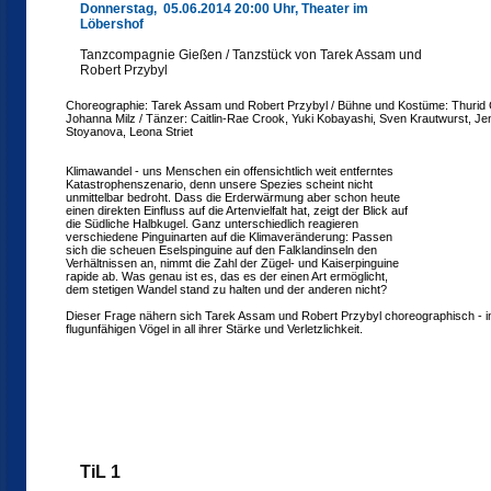
Donnerstag, 05.06.2014 20:00 Uhr, Theater im
Löbershof
Tanzcompagnie Gießen / Tanzstück von Tarek Assam und
Robert Przybyl
Choreographie: Tarek Assam und Robert Przybyl / Bühne und Kostüme: Thurid 
Johanna Milz / Tänzer: Caitlin-Rae Crook, Yuki Kobayashi, Sven Krautwurst, Je
Stoyanova, Leona Striet
Klimawandel - uns Menschen ein offensichtlich weit entferntes
Katastrophenszenario, denn unsere Spezies scheint nicht
unmittelbar bedroht. Dass die Erderwärmung aber schon heute
einen direkten Einfluss auf die Artenvielfalt hat, zeigt der Blick auf
die Südliche Halbkugel. Ganz unterschiedlich reagieren
verschiedene Pinguinarten auf die Klimaveränderung: Passen
sich die scheuen Eselspinguine auf den Falklandinseln den
Verhältnissen an, nimmt die Zahl der Zügel- und Kaiserpinguine
rapide ab. Was genau ist es, das es der einen Art ermöglicht,
dem stetigen Wandel stand zu halten und der anderen nicht?
Dieser Frage nähern sich Tarek Assam und Robert Przybyl choreographisch - im 
flugunfähigen Vögel in all ihrer Stärke und Verletzlichkeit.
TiL 1